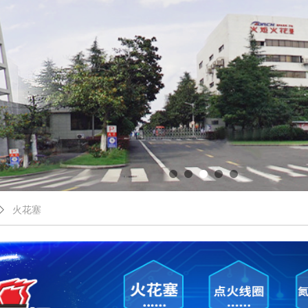
ꄲ
火花塞