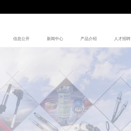
信息公开
新闻中心
产品介绍
人才招聘