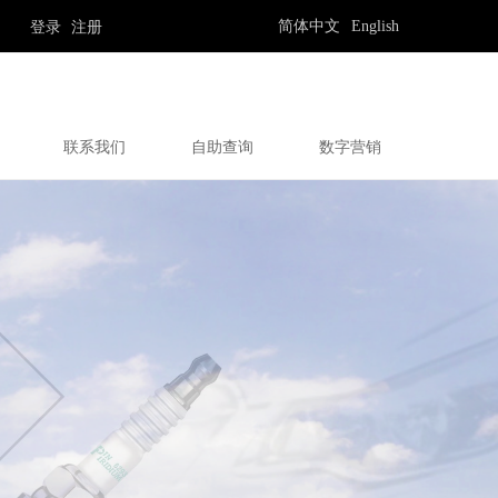
简体中文
English
登录
注册
联系我们
自助查询
数字营销