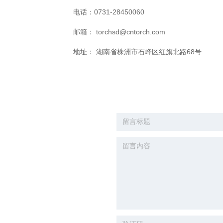
电话：0731-28450060
邮箱：
torchsd@cntorch.com
地址： 湖南省株洲市石峰区红旗北路68号
产品中心
产品中心